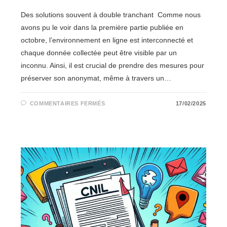
Des solutions souvent à double tranchant Comme nous
avons pu le voir dans la première partie publiée en
octobre, l’environnement en ligne est interconnecté et
chaque donnée collectée peut être visible par un
inconnu. Ainsi, il est crucial de prendre des mesures pour
préserver son anonymat, même à travers un…
SUR
COMMENTAIRES FERMÉS
17/02/2025
UN
PSEUDO,
C’EST
TOUT
CE
QU’IL
FAUT
!
PARTIE
2