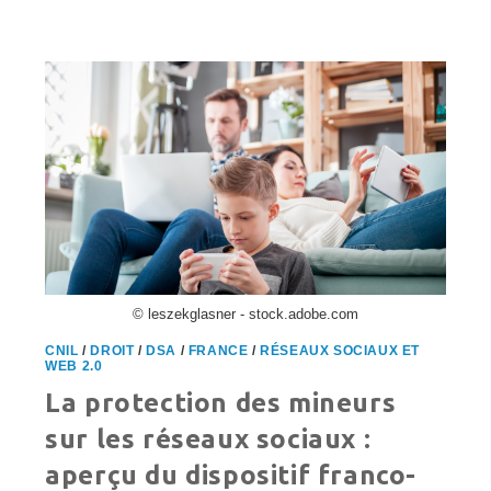
DE
VINTED
POUR
«
BANNISSEMENT
FURTIF
»
:
UN
NOUVEAU
PRÉCÉDENT
?
© leszekglasner - stock.adobe.com
CNIL
/
DROIT
/
DSA
/
FRANCE
/
RÉSEAUX SOCIAUX ET
WEB 2.0
La protection des mineurs
sur les réseaux sociaux :
aperçu du dispositif franco-