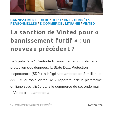
BANNISSEMENT FURTIF
/
CEPD
/
CNIL
/
DONNÉES
PERSONNELLES
/
E-COMMERCE
/
LITUANIE
/
VINTED
La sanction de Vinted pour «
bannissement furtif » : un
nouveau précédent ?
Le 2 juillet 2024, l'autorité lituanienne de contrôle de la
protection des données, la State Data Protection
Inspectorate (SDPI), a infligé une amende de 2 millions et
385 276 euros à Vinted UAB, l'opérateur de la plateforme
en ligne spécialisée dans le commerce de seconde main
« Vinted ». L'amende a…
SUR
COMMENTAIRES FERMÉS
14/07/2024
LA
SANCTION