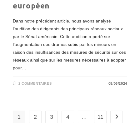
européen
Dans notre précédent article, nous avons analysé
l’audition des dirigeants des principaux réseaux sociaux
par le Sénat américain. Cette audition a porté sur
l’augmentation des drames subis par les mineurs en
raison des insuffisances des mesures de sécurité sur ces
réseaux ainsi que sur les mesures nécessaires à adopter
pour…
2 COMMENTAIRES
08/06/2024
1
2
3
4
…
11
Aller à la p