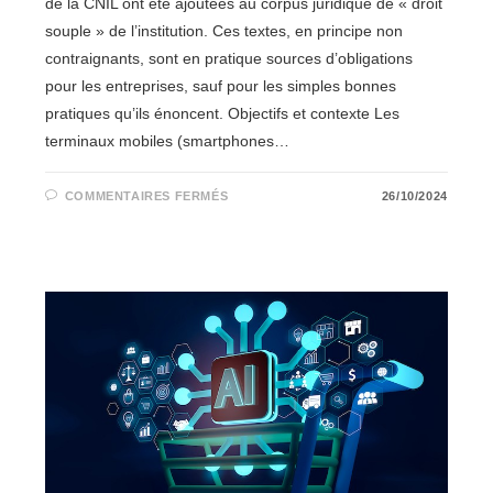
de la CNIL ont été ajoutées au corpus juridique de « droit
souple » de l’institution. Ces textes, en principe non
contraignants, sont en pratique sources d’obligations
pour les entreprises, sauf pour les simples bonnes
pratiques qu’ils énoncent. Objectifs et contexte Les
terminaux mobiles (smartphones…
SUR
COMMENTAIRES FERMÉS
26/10/2024
PROTECTION
DES
DONNÉES
PERSONNELLES
DANS
LES
APPLICATIONS
MOBILES
:
LA
CNIL
PUBLIE
SES
RECOMMANDATIONS