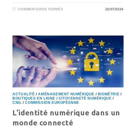
SUR
COMMENTAIRES FERMÉS
22/07/2024
SÉCURITÉ
ET
CONFIDENTIALITÉ
:
LES
DÉFIS
DE
L’IA
DANS
LE
E-
COMMERCE
ACTUALITÉ
/
AMÉNAGEMENT NUMÉRIQUE
/
BIOMÉTRIE
/
BOUTIQUES EN LIGNE
/
CITOYENNETÉ NUMÉRIQUE
/
CNIL
/
COMMISSION EUROPÉENNE
L’identité numérique dans un
monde connecté