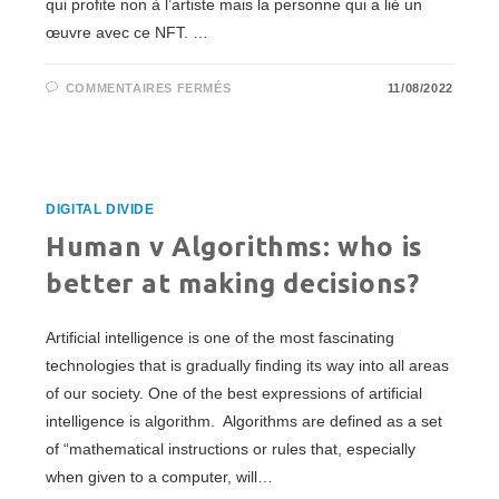
qui profite non à l’artiste mais la personne qui a lié un
œuvre avec ce NFT. …
SUR
COMMENTAIRES FERMÉS
11/08/2022
LE
NFT
ET
LA
CONTREFAÇON
DIGITAL DIVIDE
Human v Algorithms: who is
better at making decisions?
Artificial intelligence is one of the most fascinating
technologies that is gradually finding its way into all areas
of our society. One of the best expressions of artificial
intelligence is algorithm. Algorithms are defined as a set
of “mathematical instructions or rules that, especially
when given to a computer, will…