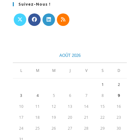
Suivez-Nous !
S’ouvre
S’ouvre
S’ouvre
S’ouvre
dans
dans
dans
dans
un
un
un
un
nouvel
nouvel
nouvel
nouvel
AOÛT 2026
onglet
onglet
onglet
onglet
L
M
M
J
V
S
D
1
2
3
4
5
6
7
8
9
10
11
12
13
14
15
16
17
18
19
20
21
22
23
24
25
26
27
28
29
30
31