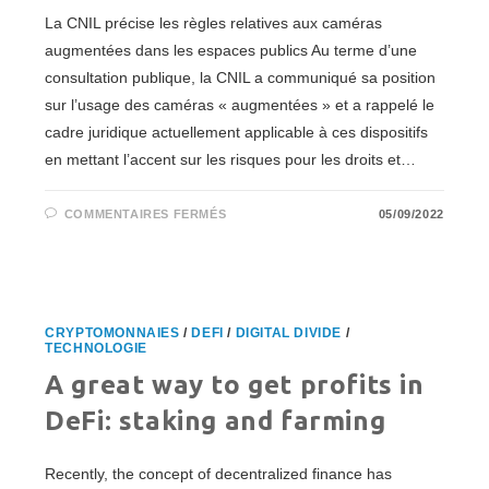
La CNIL précise les règles relatives aux caméras
augmentées dans les espaces publics Au terme d’une
consultation publique, la CNIL a communiqué sa position
sur l’usage des caméras « augmentées » et a rappelé le
cadre juridique actuellement applicable à ces dispositifs
en mettant l’accent sur les risques pour les droits et…
SUR
COMMENTAIRES FERMÉS
05/09/2022
LA
CNIL
PRÉCISE
LES
RÈGLES
RELATIVES
AUX
CAMÉRAS
CRYPTOMONNAIES
/
DEFI
/
DIGITAL DIVIDE
/
AUGMENTÉES
TECHNOLOGIE
DANS
LES
A great way to get profits in
ESPACES
PUBLICS
DeFi: staking and farming
Recently, the concept of decentralized finance has