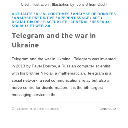
Crédit illustration : Illustration by Icons 8 from Ouch!
ACTUALITÉ
/
AI
/
ALGORITHMES
/
ANALYSE DE DONNÉES
/
ANALYSE PRÉDICTIVE
/
APPRENTISSAGE
/
ART
/
DIGITAL DIVIDE
/
E-ACTUALITÉ
/
GÉNÉRAL
/
RÉSEAUX
SOCIAUX ET WEB 2.0
Telegram and the war in
Ukraine
Telegram and the war in Ukraine Telegram was invented
in 2013 by Pavel Dourov, a Russian computer scientist
with his brother Nikolai, a mathematician. Telegram is a
social network, a real communications relay but also a
nerve centre for disinformation. It is the 5th largest
messaging service in the…
SUR
COMMENTAIRES FERMÉS
10/09/2022
TELEGRAM
AND
THE
WAR
IN