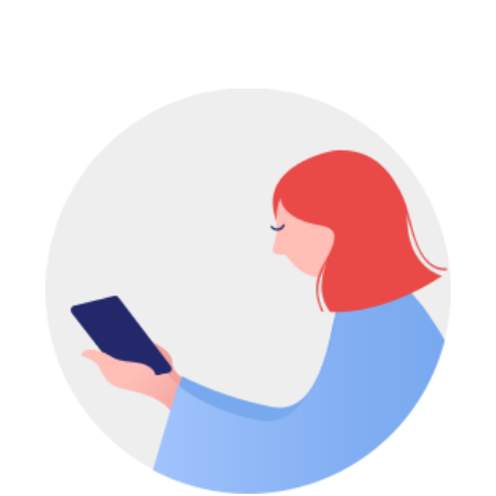
LES
NFT
PRENNENT
PLACE
DANS
NOS
MUSÉES
FRANÇAIS