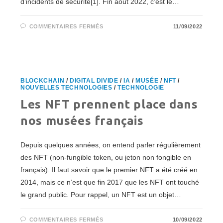
d’incidents de sécurité[1]. Fin août 2022, c’est le…
SUR
COMMENTAIRES FERMÉS
11/09/2022
L’ÉTAT
FRANÇAIS
SE
MOBILISE
POUR
LA
LUTTE
CONTRE
BLOCKCHAIN
/
DIGITAL DIVIDE
/
IA
/
MUSÉE
/
NFT
/
LES
NOUVELLES TECHNOLOGIES
/
TECHNOLOGIE
CYBERATTAQUES
DES
Les NFT prennent place dans
ÉTABLISSEMENTS
DE
SANTÉ
nos musées français
Depuis quelques années, on entend parler régulièrement
des NFT (non-fungible token, ou jeton non fongible en
français). Il faut savoir que le premier NFT a été créé en
2014, mais ce n’est que fin 2017 que les NFT ont touché
le grand public. Pour rappel, un NFT est un objet…
SUR
COMMENTAIRES FERMÉS
10/09/2022