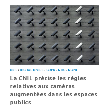
UKRAINE
CNIL
/
DIGITAL DIVIDE
/
GDPR
/
NTIC
/
RGPD
La CNIL précise les règles
relatives aux caméras
augmentées dans les espaces
publics