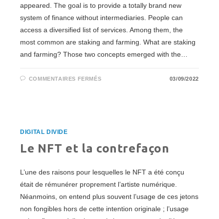
appeared. The goal is to provide a totally brand new
system of finance without intermediaries. People can
access a diversified list of services. Among them, the
most common are staking and farming. What are staking
and farming? Those two concepts emerged with the…
SUR
COMMENTAIRES FERMÉS
03/09/2022
A
GREAT
WAY
TO
GET
PROFITS
IN
DEFI:
DIGITAL DIVIDE
STAKING
AND
Le NFT et la contrefaçon
FARMING
L’une des raisons pour lesquelles le NFT a été conçu
était de rémunérer proprement l’artiste numérique.
Néanmoins, on entend plus souvent l’usage de ces jetons
non fongibles hors de cette intention originale ; l’usage