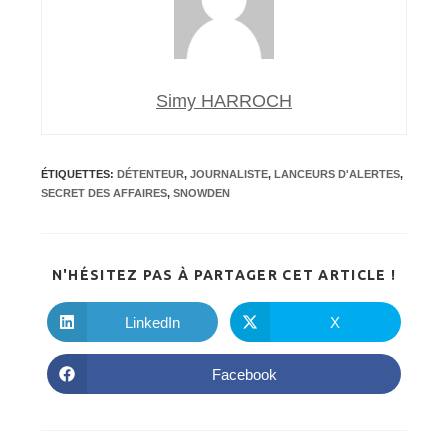
Simy HARROCH
ÉTIQUETTES
:
DÉTENTEUR
,
JOURNALISTE
,
LANCEURS D'ALERTES
,
SECRET DES AFFAIRES
,
SNOWDEN
PARTA
N'HÉSITEZ PAS À PARTAGER CET ARTICLE !
CE
CONTE
LinkedIn
X
Ouvrir
Ouvrir
dans
dans
une
une
autre
autre
Facebook
Ouvrir
fenêtre
fenêtre
dans
une
autre
fenêtre