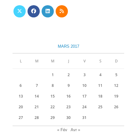
S’ouvre
S’ouvre
S’ouvre
S’ouvre
dans
dans
dans
dans
un
un
un
un
nouvel
nouvel
nouvel
nouvel
MARS 2017
onglet
onglet
onglet
onglet
L
M
M
J
V
S
D
1
2
3
4
5
6
7
8
9
10
11
12
13
14
15
16
17
18
19
20
21
22
23
24
25
26
27
28
29
30
31
« Fév
Avr »