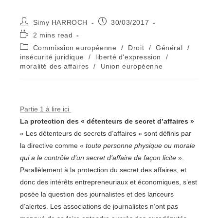
Auteur/autrice
Publication
Simy HARROCH
30/03/2017
de
publiée :
Temps
2 mins read
la
de
Post
Commission européenne
/
Droit
/
Général
/
publication :
lecture :
category:
insécurité juridique
/
liberté d'expression
/
moralité des affaires
/
Union européenne
Partie 1 à lire ici
La protection des « détenteurs de secret d’affaires »
« Les détenteurs de secrets d’affaires » sont définis par
la directive comme «
toute personne physique ou morale
qui a le contrôle d’un secret d’affaire de façon licite
».
Parallèlement à la protection du secret des affaires, et
donc des intérêts entrepreneuriaux et économiques, s’est
posée la question des journalistes et des lanceurs
d’alertes. Les associations de journalistes n’ont pas