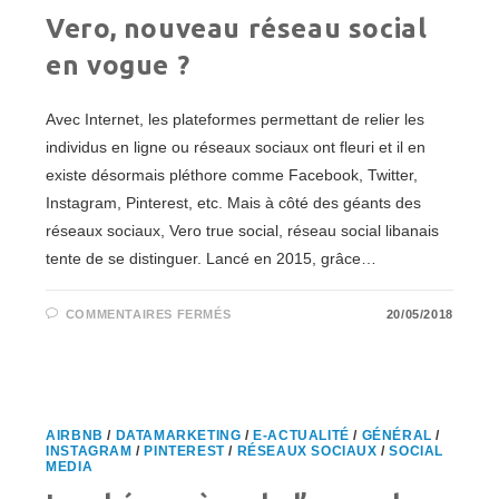
Vero, nouveau réseau social
en vogue ?
Avec Internet, les plateformes permettant de relier les
individus en ligne ou réseaux sociaux ont fleuri et il en
existe désormais pléthore comme Facebook, Twitter,
Instagram, Pinterest, etc. Mais à côté des géants des
réseaux sociaux, Vero true social, réseau social libanais
tente de se distinguer. Lancé en 2015, grâce…
SUR
COMMENTAIRES FERMÉS
20/05/2018
VERO,
NOUVEAU
RÉSEAU
SOCIAL
EN
VOGUE
?
AIRBNB
/
DATAMARKETING
/
E-ACTUALITÉ
/
GÉNÉRAL
/
INSTAGRAM
/
PINTEREST
/
RÉSEAUX SOCIAUX
/
SOCIAL
MEDIA