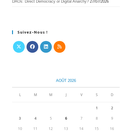
DAOs: Direct Democracy or Digital Anarchy?
27/07/2026
Suivez-Nous !
S’ouvre
S’ouvre
S’ouvre
S’ouvre
dans
dans
dans
dans
un
un
un
un
nouvel
nouvel
nouvel
nouvel
AOÛT 2026
onglet
onglet
onglet
onglet
L
M
M
J
V
S
D
1
2
3
4
5
6
7
8
9
10
11
12
13
14
15
16