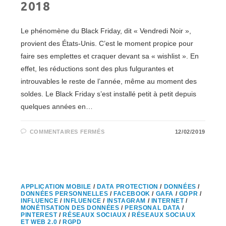
2018
Le phénomène du Black Friday, dit « Vendredi Noir »,
provient des États-Unis. C’est le moment propice pour
faire ses emplettes et craquer devant sa « wishlist ». En
effet, les réductions sont des plus fulgurantes et
introuvables le reste de l’année, même au moment des
soldes. Le Black Friday s’est installé petit à petit depuis
quelques années en…
SUR
COMMENTAIRES FERMÉS
12/02/2019
BLACK
FRIDAY
:
BILAN
NUMÉRIQUE
ET
E-
COMMERCE
APPLICATION MOBILE
/
DATA PROTECTION
/
DONNÉES
/
2018
DONNÉES PERSONNELLES
/
FACEBOOK
/
GAFA
/
GDPR
/
INFLUENCE
/
INFLUENCE
/
INSTAGRAM
/
INTERNET
/
MONÉTISATION DES DONNÉES
/
PERSONAL DATA
/
PINTEREST
/
RÉSEAUX SOCIAUX
/
RÉSEAUX SOCIAUX
ET WEB 2.0
/
RGPD