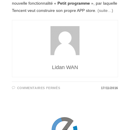
nouvelle fonctionnalité «
Petit programme
», par laquelle
Tencent veut construire son propre APP store.
(suite…)
Lidan WAN
SUR
COMMENTAIRES FERMÉS
17/11/2016
LE
FUTUR
DE
L’E-
COMMERCE
DANS
LA
PLATEFORME
CHINOISE
WECHAT
: