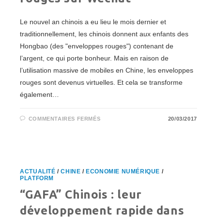
Le nouvel an chinois a eu lieu le mois dernier et
traditionnellement, les chinois donnent aux enfants des
Hongbao (des "enveloppes rouges") contenant de
l’argent, ce qui porte bonheur. Mais en raison de
l’utilisation massive de mobiles en Chine, les enveloppes
rouges sont devenus virtuelles. Et cela se transforme
également…
SUR
COMMENTAIRES FERMÉS
20/03/2017
LE
BUSINESS
DES
ENVELOPPES
ROUGES
SUR
WECHAT
ACTUALITÉ
/
CHINE
/
ECONOMIE NUMÉRIQUE
/
PLATFORM
“GAFA” Chinois : leur
développement rapide dans