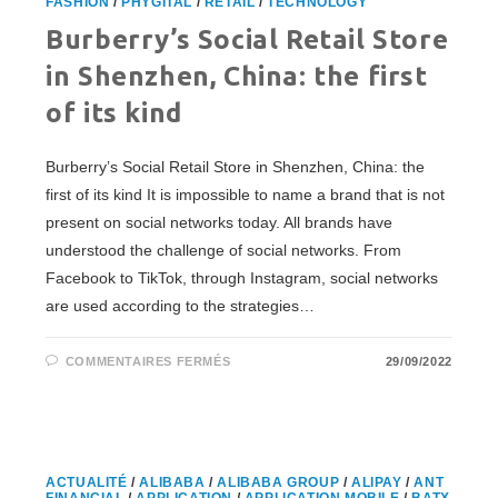
FASHION
/
PHYGITAL
/
RETAIL
/
TECHNOLOGY
Burberry’s Social Retail Store
in Shenzhen, China: the first
of its kind
Burberry’s Social Retail Store in Shenzhen, China: the
first of its kind It is impossible to name a brand that is not
present on social networks today. All brands have
understood the challenge of social networks. From
Facebook to TikTok, through Instagram, social networks
are used according to the strategies…
SUR
COMMENTAIRES FERMÉS
29/09/2022
BURBERRY’S
SOCIAL
RETAIL
STORE
IN
SHENZHEN,
CHINA:
THE
ACTUALITÉ
/
ALIBABA
/
ALIBABA GROUP
/
ALIPAY
/
ANT
FIRST