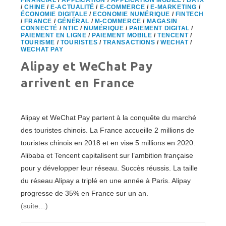
FINANCIAL
/
APPLICATION
/
APPLICATION MOBILE
/
BATX
OF
/
CHINE
/
E-ACTUALITÉ
/
E-COMMERCE
/
E-MARKETING
/
ITS
ÉCONOMIE DIGITALE
/
ECONOMIE NUMÉRIQUE
/
FINTECH
KIND
/
FRANCE
/
GÉNÉRAL
/
M-COMMERCE
/
MAGASIN
CONNECTÉ
/
NTIC
/
NUMÉRIQUE
/
PAIEMENT DIGITAL
/
PAIEMENT EN LIGNE
/
PAIEMENT MOBILE
/
TENCENT
/
TOURISME
/
TOURISTES
/
TRANSACTIONS
/
WECHAT
/
WECHAT PAY
Alipay et WeChat Pay
arrivent en France
Alipay et WeChat Pay partent à la conquête du marché
des touristes chinois. La France accueille 2 millions de
touristes chinois en 2018 et en vise 5 millions en 2020.
Alibaba et Tencent capitalisent sur l’ambition française
pour y développer leur réseau. Succès réussis. La taille
du réseau Alipay a triplé en une année à Paris. Alipay
progresse de 35% en France sur un an.
(suite…)