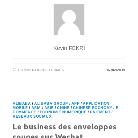
Kevin FEKRI
SUR
COMMENTAIRES FERMÉS
07/02/2019
ALIPAY
ET
WECHAT
PAY
ARRIVENT
EN
FRANCE
ALIBABA
/
ALIBABA GROUP
/
APP
/
APPLICATION
MOBILE
/
ASIA
/
ASIE
/
CHINE
/
CHINESE ECONOMY
/
E-
COMMERCE
/
ECONOMIE NUMÉRIQUE
/
PAIEMENT
/
RÉSEAUX SOCIAUX
Le business des enveloppes
rouges sur Wechat