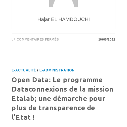
Hajar EL HAMDOUCHI
SUR
COMMENTAIRES FERMÉS
10/08/2012
LES
JEUX
OLYMPIQUES
2012
DE
LONDRES,
DES
JEUX
E-ACTUALITÉ
/
E-ADMINISTRATION
TRÈS
2.0
Open Data: Le programme
!
Dataconnexions de la mission
Etalab; une démarche pour
plus de transparence de
l’Etat !