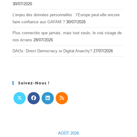
30/07/2026
L’enjeu des données personnelles : l’Europe peut-elle encore
faire confiance aux GAFAM ?
30/07/2026
Plus connectés que jamais, mais tout seuls, le vrai visage de
nos écrans
28/07/2026
DAOs: Direct Democracy or Digital Anarchy?
27/07/2026
Suivez-Nous !
S’ouvre
S’ouvre
S’ouvre
S’ouvre
dans
dans
dans
dans
un
un
un
un
nouvel
nouvel
nouvel
nouvel
AOÛT 2026