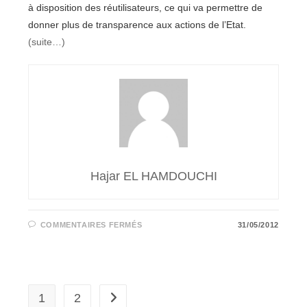
à disposition des réutilisateurs, ce qui va permettre de
donner plus de transparence aux actions de l’Etat.
(suite…)
Hajar EL HAMDOUCHI
SUR
COMMENTAIRES FERMÉS
31/05/2012
OPEN
DATA:
LE
PROGRAMME
DATACONNEXIONS
DE
LA
MISSION
1
2
Aller à la page suivante
ETALAB;