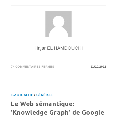
Hajar EL HAMDOUCHI
SUR
COMMENTAIRES FERMÉS
21/10/2012
D’APRÈS
L’INSEE,
21%
DES
ENTREPRISES
ONT
RECOURS
AUX
E-ACTUALITÉ
/
GÉNÉRAL
SYSTÈMES
D’EXPLOITATION
Le Web sémantique:
LIBRES
EN
OPEN
'Knowledge Graph' de Google
SOURCE