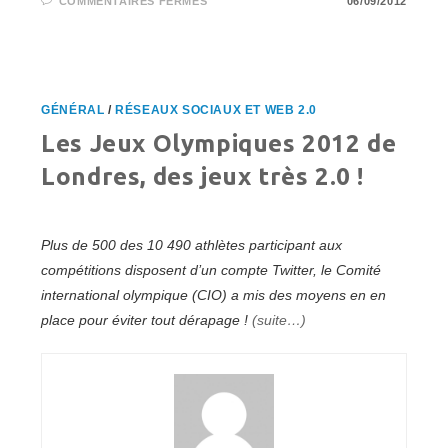
SUR
COMMENTAIRES FERMÉS
06/09/2012
GAGNEZ
DE
L’ARGENT
EN
VOUS
PROMENANT
EN
VILLE
GÉNÉRAL
/
RÉSEAUX SOCIAUX ET WEB 2.0
!
AUJOURD’HUI
Les Jeux Olympiques 2012 de
C’EST
POSSIBLE
GRÂCE
Londres, des jeux très 2.0 !
À
‘CLIC
AND
WALK’
Plus de 500 des 10 490 athlètes participant aux
compétitions disposent d’un compte Twitter, le Comité
international olympique (CIO) a mis des moyens en en
place pour éviter tout dérapage !
(suite…)