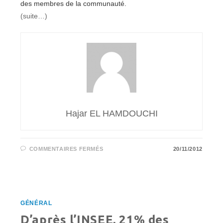
des membres de la communauté.
(suite…)
Hajar EL HAMDOUCHI
SUR
COMMENTAIRES FERMÉS
20/11/2012
ALUMNI,
LE
RÉSEAU
SOCIAL
PROFESSIONNEL
AUX
COULEURS
DE
GÉNÉRAL
L’UNIVERSITÉ
DE
D’après l’INSEE, 21% des
STRASBOURG