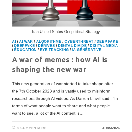
Iran United States Geopolitical Strategy
AI
/
AI WAR
/
ALGORITHME
/
CYBERTHREAT
/
DEEP FAKE
/
DEEPFAKE
/
DÉRIVES
/
DIGITAL DIVIDE
/
DIGITAL MEDIA
/
ÉDUCATION
/
EYE TRACKING
/
IA GÉNÉRATIVE
A war of memes : how AI is
shaping the new war
This new generation of war started to take shape after
the 7th October 2023 and is vastly used to misinform
researchers through AI videos. As Darren Linvill said : "In
terms of what people want to share and what people
want to see, a lot of the AI content is…
0 COMMENTAIRE
31/05/2026