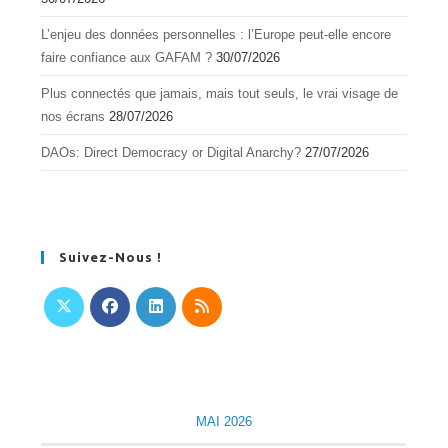
L’enjeu des données personnelles : l’Europe peut-elle encore
faire confiance aux GAFAM ?
30/07/2026
Plus connectés que jamais, mais tout seuls, le vrai visage de
nos écrans
28/07/2026
DAOs: Direct Democracy or Digital Anarchy?
27/07/2026
Suivez-Nous !
S’ouvre
S’ouvre
S’ouvre
S’ouvre
dans
dans
dans
dans
un
un
un
un
nouvel
nouvel
nouvel
nouvel
MAI 2026
onglet
onglet
onglet
onglet