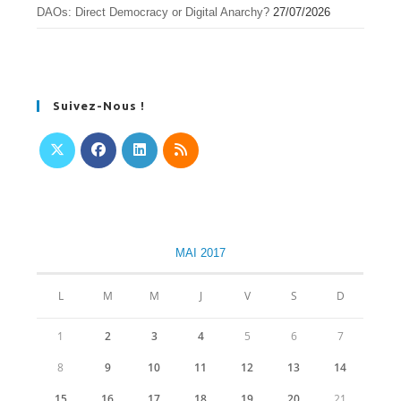
DAOs: Direct Democracy or Digital Anarchy?
27/07/2026
Suivez-Nous !
S’ouvre
S’ouvre
S’ouvre
S’ouvre
dans
dans
dans
dans
un
un
un
un
nouvel
nouvel
nouvel
nouvel
MAI 2017
onglet
onglet
onglet
onglet
L
M
M
J
V
S
D
1
2
3
4
5
6
7
8
9
10
11
12
13
14
15
16
17
18
19
20
21