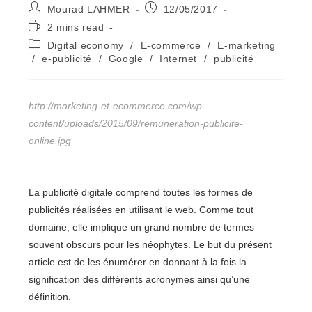
Auteur/autrice
Publication
Mourad LAHMER
12/05/2017
de
publiée :
Temps
2 mins read
la
de
Post
Digital economy
/
E-commerce
/
E-marketing
publication :
lecture :
category:
/
e-publicité
/
Google
/
Internet
/
publicité
http://marketing-et-ecommerce.com/wp-
content/uploads/2015/09/remuneration-publicite-
online.jpg
La publicité digitale comprend toutes les formes de
publicités réalisées en utilisant le web. Comme tout
domaine, elle implique un grand nombre de termes
souvent obscurs pour les néophytes. Le but du présent
article est de les énumérer en donnant à la fois la
signification des différents acronymes ainsi qu’une
définition.