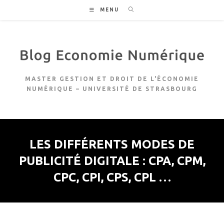
Skip
MENU
to
content
MASTER GESTION ET DROIT DE L'ÉCONOMIE
NUMÉRIQUE – UNIVERSITÉ DE STRASBOURG
LES DIFFÉRENTS MODES DE
PUBLICITÉ DIGITALE : CPA, CPM,
CPC, CPI, CPS, CPL …