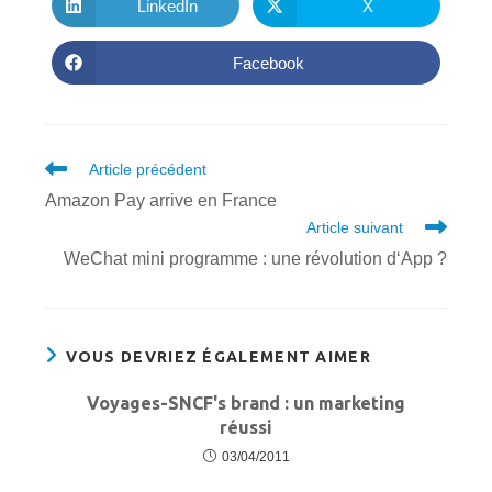
CONTE
LinkedIn
X
Ouvrir
Ouvrir
dans
dans
une
une
autre
autre
Facebook
Ouvrir
fenêtre
fenêtre
dans
une
autre
fenêtre
Read
Article précédent
more
Amazon Pay arrive en France
articles
Article suivant
WeChat mini programme : une révolution d‘App ?
VOUS DEVRIEZ ÉGALEMENT AIMER
Voyages-SNCF's brand : un marketing
réussi
03/04/2011