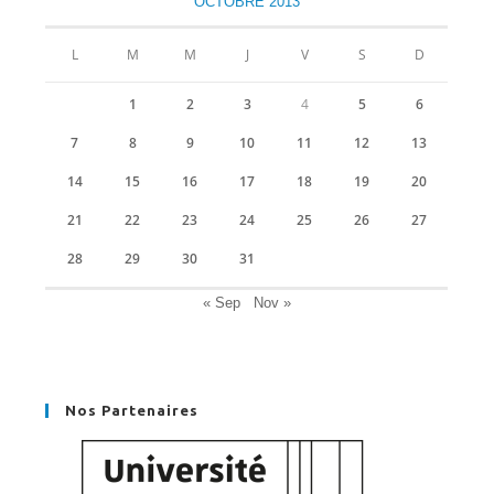
OCTOBRE 2013
onglet
onglet
onglet
onglet
L
M
M
J
V
S
D
1
2
3
4
5
6
7
8
9
10
11
12
13
14
15
16
17
18
19
20
21
22
23
24
25
26
27
28
29
30
31
« Sep
Nov »
Nos Partenaires