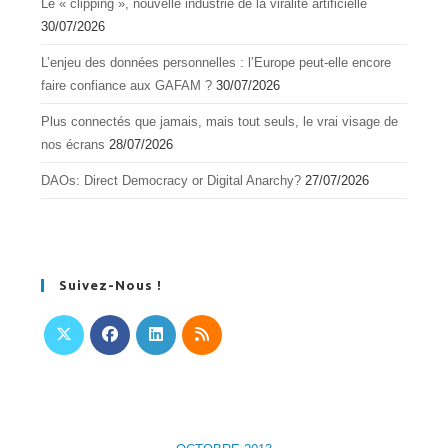
Le « clipping », nouvelle industrie de la viralité artificielle
30/07/2026
L’enjeu des données personnelles : l’Europe peut-elle encore
faire confiance aux GAFAM ?
30/07/2026
Plus connectés que jamais, mais tout seuls, le vrai visage de
nos écrans
28/07/2026
DAOs: Direct Democracy or Digital Anarchy?
27/07/2026
Suivez-Nous !
S’ouvre
S’ouvre
S’ouvre
S’ouvre
dans
dans
dans
dans
un
un
un
un
nouvel
nouvel
nouvel
nouvel