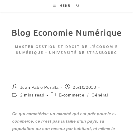
Skip
MENU
to
content
MASTER GESTION ET DROIT DE L'ÉCONOMIE
NUMÉRIQUE – UNIVERSITÉ DE STRASBOURG
Auteur/autrice
Publication
Juan Pablo Portilla
25/10/2013
de
publiée :
Temps
Post
2 mins read
E-commerce
/
Général
la
de
category:
publication :
lecture :
Ce qui caractérise un marché qui est prêt pour le e-
commerce, ce n’est pas la taille d’un pays, sa
population ou son revenu par habitant, ni même le