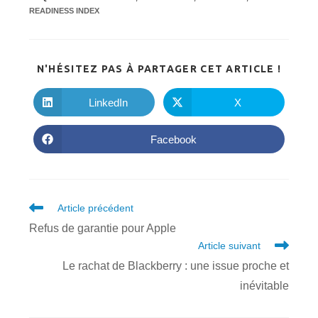
READINESS INDEX
PARTA
N'HÉSITEZ PAS À PARTAGER CET ARTICLE !
CE
CONTE
LinkedIn
X
Ouvrir
Ouvrir
dans
dans
une
une
autre
autre
Facebook
Ouvrir
fenêtre
fenêtre
dans
une
autre
fenêtre
Read
Article précédent
more
Refus de garantie pour Apple
articles
Article suivant
Le rachat de Blackberry : une issue proche et
inévitable