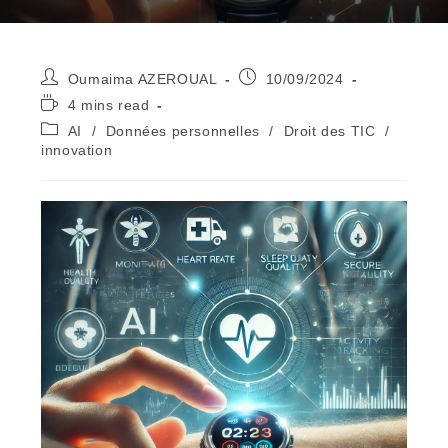
Auteur/autrice
Publication
Oumaima AZEROUAL
10/09/2024
de
publiée :
Temps
4 mins read
la
de
Post
AI
/
Données personnelles
/
Droit des TIC
/
publication :
lecture :
category:
innovation