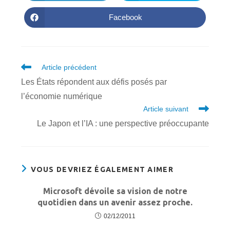
dans
dans
une
une
autre
autre
Facebook
Ouvrir
fenêtre
fenêtre
dans
une
autre
fenêtre
Read
Article précédent
more
Les États répondent aux défis posés par
articles
l’économie numérique
Article suivant
Le Japon et l’IA : une perspective préoccupante
VOUS DEVRIEZ ÉGALEMENT AIMER
Microsoft dévoile sa vision de notre
quotidien dans un avenir assez proche.
02/12/2011