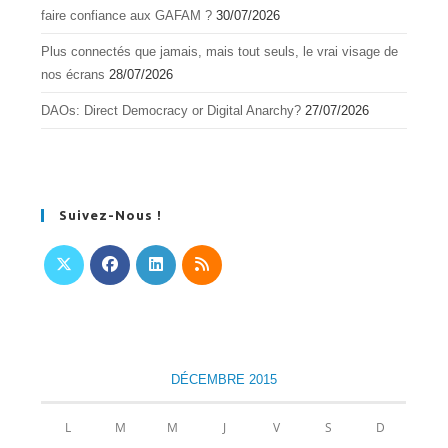
faire confiance aux GAFAM ?
30/07/2026
Plus connectés que jamais, mais tout seuls, le vrai visage de
nos écrans
28/07/2026
DAOs: Direct Democracy or Digital Anarchy?
27/07/2026
Suivez-Nous !
S’ouvre
S’ouvre
S’ouvre
S’ouvre
dans
dans
dans
dans
un
un
un
un
nouvel
nouvel
nouvel
nouvel
DÉCEMBRE 2015
onglet
onglet
onglet
onglet
L
M
M
J
V
S
D