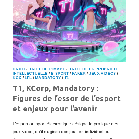
DROIT
/
DROIT DE L'IMAGE
/
DROIT DE LA PROPRIÉTÉ
INTELLECTUELLE
/
E-SPORT
/
FAKER
/
JEUX VIDÉOS
/
KCX
/
LFL
/
MANDATORY
/
T1
T1, KCorp, Mandatory :
Figures de l’essor de l’esport
et enjeux pour l’avenir
L’esport ou sport électronique désigne la pratique des
jeux vidéo, qu’il s’agisse des jeux en individuel ou