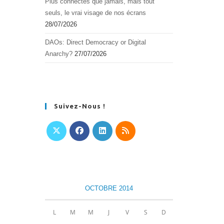
Plus connectés que jamais, mais tout
seuls, le vrai visage de nos écrans
28/07/2026
DAOs: Direct Democracy or Digital
Anarchy?
27/07/2026
Suivez-Nous !
S’ouvre
S’ouvre
S’ouvre
S’ouvre
dans
dans
dans
dans
un
un
un
un
nouvel
nouvel
nouvel
nouvel
OCTOBRE 2014
onglet
onglet
onglet
onglet
L
M
M
J
V
S
D