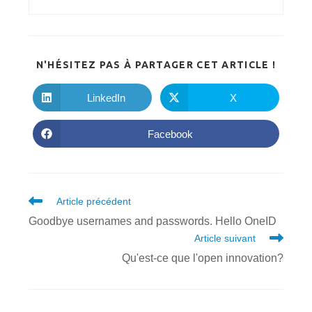
PARTA
N'HÉSITEZ PAS À PARTAGER CET ARTICLE !
CE
CONTE
LinkedIn
X
Ouvrir
Ouvrir
dans
dans
une
une
autre
autre
Facebook
Ouvrir
fenêtre
fenêtre
dans
une
autre
fenêtre
Read
Article précédent
more
Goodbye usernames and passwords. Hello OneID
articles
Article suivant
Qu'est-ce que l'open innovation?