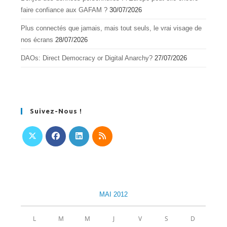
faire confiance aux GAFAM ?
30/07/2026
Plus connectés que jamais, mais tout seuls, le vrai visage de
nos écrans
28/07/2026
DAOs: Direct Democracy or Digital Anarchy?
27/07/2026
Suivez-Nous !
S’ouvre
S’ouvre
S’ouvre
S’ouvre
dans
dans
dans
dans
un
un
un
un
nouvel
nouvel
nouvel
nouvel
MAI 2012
onglet
onglet
onglet
onglet
L
M
M
J
V
S
D