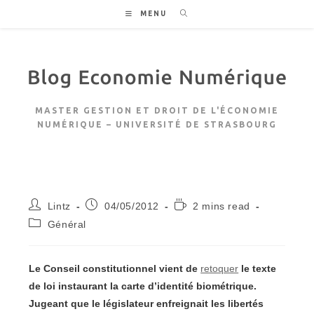
Skip
MENU
to
content
MASTER GESTION ET DROIT DE L'ÉCONOMIE
NUMÉRIQUE – UNIVERSITÉ DE STRASBOURG
Auteur/autrice
Publication
Temps
Lintz
04/05/2012
2 mins read
de
publiée :
de
Post
Général
la
lecture :
category:
publication :
Le
Conseil
constitutionnel
vient
de
retoquer
le
texte
de
loi
instaurant
la
carte
d
’
identité
biométrique.
Jugeant
que
le
législateur
enfreignait
les
libertés