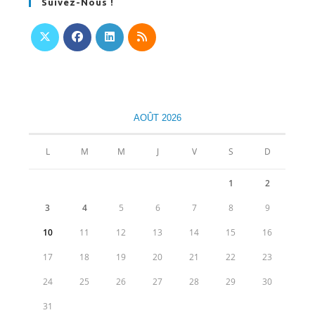
Suivez-Nous !
S’ouvre
S’ouvre
S’ouvre
S’ouvre
dans
dans
dans
dans
un
un
un
un
nouvel
nouvel
nouvel
nouvel
AOÛT 2026
onglet
onglet
onglet
onglet
L
M
M
J
V
S
D
1
2
3
4
5
6
7
8
9
10
11
12
13
14
15
16
17
18
19
20
21
22
23
24
25
26
27
28
29
30
31