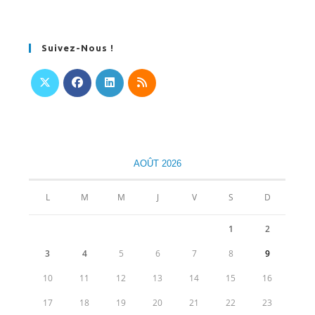
Suivez-Nous !
S’ouvre
S’ouvre
S’ouvre
S’ouvre
dans
dans
dans
dans
un
un
un
un
nouvel
nouvel
nouvel
nouvel
AOÛT 2026
onglet
onglet
onglet
onglet
L
M
M
J
V
S
D
1
2
3
4
5
6
7
8
9
10
11
12
13
14
15
16
17
18
19
20
21
22
23