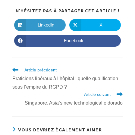
PARTA
N'HÉSITEZ PAS À PARTAGER CET ARTICLE !
CE
CONTE
LinkedIn
X
Ouvrir
Ouvrir
dans
dans
une
une
autre
autre
Facebook
Ouvrir
fenêtre
fenêtre
dans
une
autre
fenêtre
Read
Article précédent
more
Praticiens libéraux à l’hôpital : quelle qualification
articles
sous l’empire du RGPD ?
Article suivant
Singapore, Asia’s new technological eldorado
VOUS DEVRIEZ ÉGALEMENT AIMER