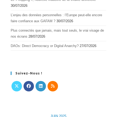
30/07/2026
L’enjeu des données personnelles : l’Europe peut-elle encore
faire confiance aux GAFAM ?
30/07/2026
Plus connectés que jamais, mais tout seuls, le vrai visage de
nos écrans
28/07/2026
DAOs: Direct Democracy or Digital Anarchy?
27/07/2026
Suivez-Nous !
S’ouvre
S’ouvre
S’ouvre
S’ouvre
dans
dans
dans
dans
un
un
un
un
nouvel
nouvel
nouvel
nouvel
JUIN 2025