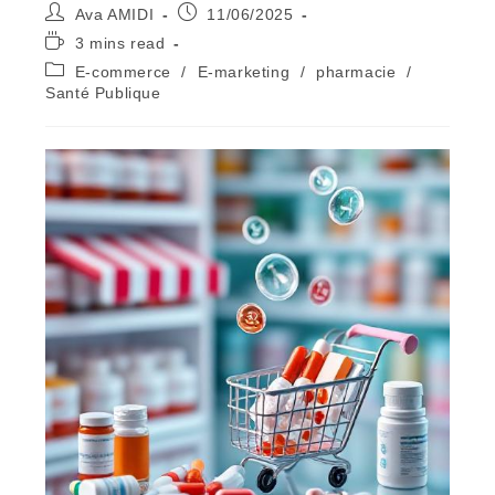
Auteur/autrice
Publication
Ava AMIDI
11/06/2025
de
publiée :
Temps
3 mins read
la
de
Post
E-commerce
/
E-marketing
/
pharmacie
/
publication :
lecture :
category:
Santé Publique