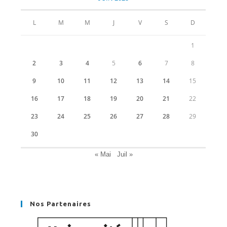
onglet
onglet
onglet
onglet
L
M
M
J
V
S
D
1
2
3
4
5
6
7
8
9
10
11
12
13
14
15
16
17
18
19
20
21
22
23
24
25
26
27
28
29
30
« Mai
Juil »
Nos Partenaires