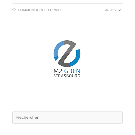
SUR
COMMENTAIRES FERMÉS
20/03/2025
SPOTIFY
:
DE
LA
RÉVOLUTION
DU
STREAMING
À
SON
PREMIER
BÉNÉFICE
EN
2024,
UNE
SUCCESS
STORY
EN
MARCHE