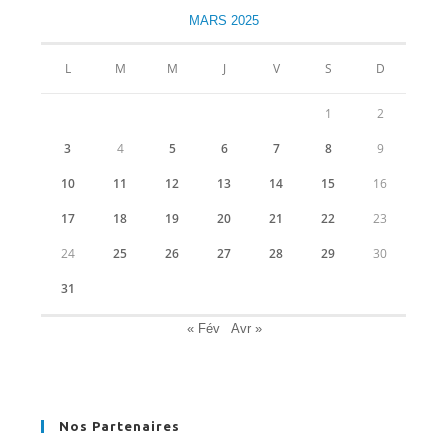
nouvel
nouvel
nouvel
nouvel
MARS 2025
onglet
onglet
onglet
onglet
L
M
M
J
V
S
D
1
2
3
4
5
6
7
8
9
10
11
12
13
14
15
16
17
18
19
20
21
22
23
24
25
26
27
28
29
30
31
« Fév
Avr »
Nos Partenaires