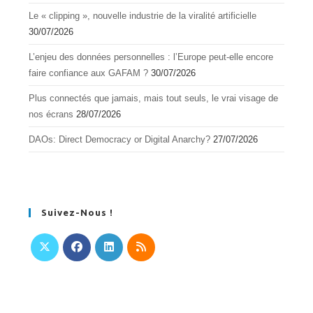
Le « clipping », nouvelle industrie de la viralité artificielle
30/07/2026
L’enjeu des données personnelles : l’Europe peut-elle encore
faire confiance aux GAFAM ?
30/07/2026
Plus connectés que jamais, mais tout seuls, le vrai visage de
nos écrans
28/07/2026
DAOs: Direct Democracy or Digital Anarchy?
27/07/2026
Suivez-Nous !
S’ouvre
S’ouvre
S’ouvre
S’ouvre
dans
dans
dans
dans
un
un
un
un