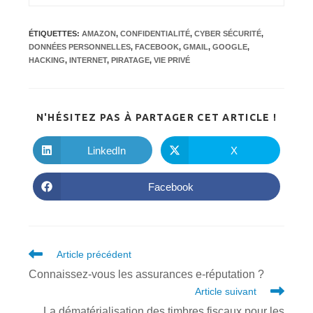
ÉTIQUETTES
:
AMAZON
,
CONFIDENTIALITÉ
,
CYBER SÉCURITÉ
,
DONNÉES PERSONNELLES
,
FACEBOOK
,
GMAIL
,
GOOGLE
,
HACKING
,
INTERNET
,
PIRATAGE
,
VIE PRIVÉ
PARTA
N'HÉSITEZ PAS À PARTAGER CET ARTICLE !
CE
CONTE
LinkedIn
X
Ouvrir
Ouvrir
dans
dans
une
une
autre
autre
Facebook
Ouvrir
fenêtre
fenêtre
dans
une
autre
fenêtre
Read
Article précédent
more
Connaissez-vous les assurances e-réputation ?
articles
Article suivant
La dématérialisation des timbres fiscaux pour les