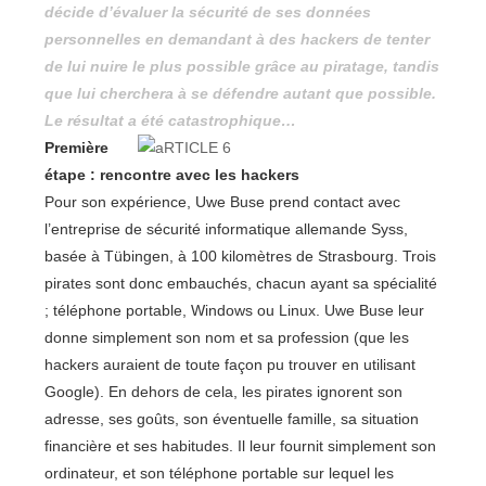
décide d’évaluer la sécurité de ses données
personnelles en demandant à des hackers de tenter
de lui nuire le plus possible grâce au piratage, tandis
que lui cherchera à se défendre autant que possible.
Le résultat a été catastrophique…
Première
étape : rencontre avec les hackers
Pour son expérience, Uwe Buse prend contact avec
l’entreprise de sécurité informatique allemande Syss,
basée à Tübingen, à 100 kilomètres de Strasbourg. Trois
pirates sont donc embauchés, chacun ayant sa spécialité
; téléphone portable, Windows ou Linux. Uwe Buse leur
donne simplement son nom et sa profession (que les
hackers auraient de toute façon pu trouver en utilisant
Google). En dehors de cela, les pirates ignorent son
adresse, ses goûts, son éventuelle famille, sa situation
financière et ses habitudes. Il leur fournit simplement son
ordinateur, et son téléphone portable sur lequel les