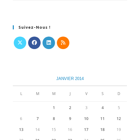
Suivez-Nous !
S’ouvre
S’ouvre
S’ouvre
S’ouvre
dans
dans
dans
dans
un
un
un
un
nouvel
nouvel
nouvel
nouvel
JANVIER 2014
onglet
onglet
onglet
onglet
L
M
M
J
V
S
D
1
2
3
4
5
6
7
8
9
10
11
12
13
14
15
16
17
18
19