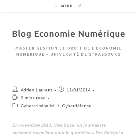
Skip
MENU
to
content
MASTER GESTION ET DROIT DE L'ÉCONOMIE
NUMÉRIQUE – UNIVERSITÉ DE STRASBOURG
Auteur/autrice
Publication
Adrien Laurent
11/01/2014
de
publiée :
Temps
6 mins read
la
de
Post
Cybercriminalité
/
Cyberdéfense
publication :
lecture :
category:
En novembre 2013, Uwe Buse, un journaliste
allemand travaillant pour le quotidien « Der Spiegel »